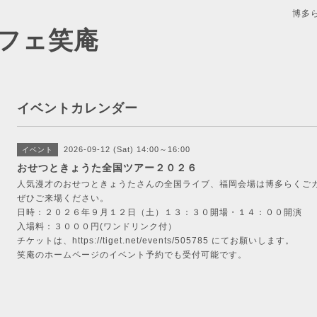
博多
フェ笑庵
イベントカレンダー
2026-09-12 (Sat) 14:00～16:00
イベント
おせつときょうた全国ツアー２０２６
人気漫才のおせつときょうたさんの全国ライブ、福岡会場は博多らくご
ぜひご来場ください。
日時：２０２６年９月１２日（土）１３：３０開場・１４：００開演
入場料：３０００円(ワンドリンク付）
チケットは、https://tiget.net/events/505785 にてお願いします。
笑庵のホームページのイベント予約でも受付可能です。