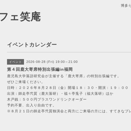
博多
フェ笑庵
イベントカレンダー
2026-08-28 (Fri) 19:00～21:00
イベント
第４回鹿大寄席特別出張編in福岡
鹿児島大学落語研究会が主催する「鹿大寄席」の特別出張編です。
ぜひご来場ください。
日時：２０２６年８月２８日（金）開場１８：３０・開演：１９：００
出演：師走亭弐質（鹿大落研）・福々亭兎子（福大落研）ほか
木戸銭：５００円プラスワンドリンクオーダー
予約不要、出入り自由です。
※８月２１日の師走亭弐質独演会と両方にご来場の方には、すてきなプ