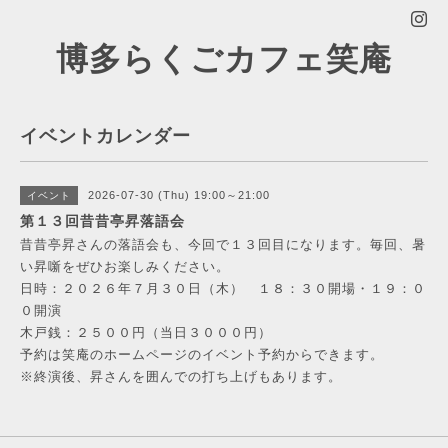
博多らくごカフェ笑庵
イベントカレンダー
2026-07-30 (Thu) 19:00～21:00
イベント
第１３回昔昔亭昇落語会
昔昔亭昇さんの落語会も、今回で１３回目になります。毎回、暑
い昇噺をぜひお楽しみください。
日時：２０２６年７月３０日（木） １８：３０開場・１９：０
０開演
木戸銭：２５００円（当日３０００円）
予約は笑庵のホームページのイベント予約からできます。
※終演後、昇さんを囲んでの打ち上げもあります。