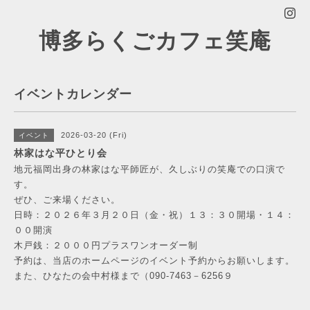
博多らくごカフェ笑庵
イベントカレンダー
2026-03-20 (Fri)
イベント
林家はな平ひとり会
地元福岡出身の林家はな平師匠が、久しぶりの笑庵での口演で
す。
ぜひ、ご来場ください。
日時：２０２６年３月２０日（金・祝）１３：３０開場・１４：
００開演
木戸銭：２０００円プラスワンオーダー制
予約は、当店のホームページのイベント予約からお願いします。
また、ひなたの会中村様まで（090-7463－6256９