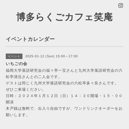
博多らくごカフェ笑庵
イベントカレンダー
2025-01-12 (Sun) 15:00～17:00
イベント
いちごの会
福岡大学落語研究会の福々亭一宝さんと九州大学落語研究会の六
松亭清伍さんとの二人会です。
ゲストは同じく九州大学落語研究会の六松亭多々良さんです。
ぜひご来場ください。
日時：２０２４年１月１２日（日）１４：３０開場・１５・００
開演
木戸銭は無料で、出入り自由ですが、ワンドリンクオーダーをお
願いします。