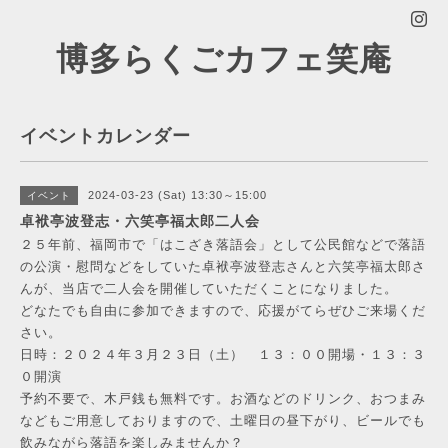
博多らくごカフェ笑庵
イベントカレンダー
2024-03-23 (Sat) 13:30～15:00
イベント
卓袱亭波登志・六笑亭福太郎二人会
２５年前、福岡市で「はこざき落語会」として公民館などで落語
の公演・慰問などをしていた卓袱亭波登志さんと六笑亭福太郎さ
んが、当店で二人会を開催していただくことになりました。
どなたでも自由に参加できますので、応援がてらぜひご来場くだ
さい。
日時：２０２４年３月２３日（土） １３：００開場・１３：３
０開演
予約不要で、木戸銭も無料です。お酒などのドリンク、おつまみ
などもご用意しておりますので、土曜日の昼下がり、ビールでも
飲みながら落語を楽しみませんか？