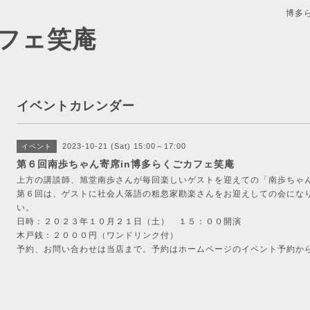
博多
フェ笑庵
イベントカレンダー
2023-10-21 (Sat) 15:00～17:00
イベント
第６回南歩ちゃん寄席in博多らくごカフェ笑庵
上方の講談師、旭堂南歩さんが毎回楽しいゲストを迎えての「南歩ちゃ
第６回は、ゲストに社会人落語の粗忽家勘楽さんをお迎えしての会にな
い。
日時：２０２３年１０月２１日（土） １５：００開演
木戸銭：２０００円（ワンドリンク付）
予約、お問い合わせは当店まで。予約はホームページのイベント予約か