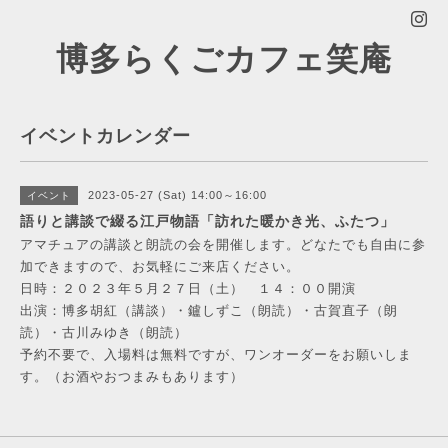
博多らくごカフェ笑庵
イベントカレンダー
2023-05-27 (Sat) 14:00～16:00
イベント
語りと講談で綴る江戸物語「訪れた暖かき光、ふたつ」
アマチュアの講談と朗読の会を開催します。どなたでも自由に参
加できますので、お気軽にご来店ください。
日時：２０２３年５月２７日（土） １４：００開演
出演：博多胡紅（講談）・鑪しずこ（朗読）・古賀直子（朗
読）・古川みゆき（朗読）
予約不要で、入場料は無料ですが、ワンオーダーをお願いしま
す。（お酒やおつまみもあります）