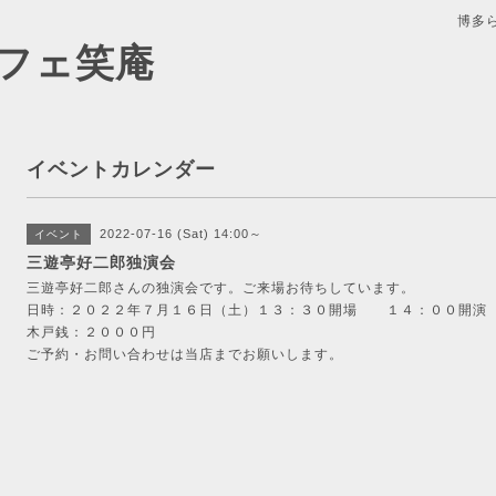
博多
フェ笑庵
イベントカレンダー
2022-07-16 (Sat) 14:00～
イベント
三遊亭好二郎独演会
三遊亭好二郎さんの独演会です。ご来場お待ちしています。
日時：２０２２年７月１６日（土）１３：３０開場 １４：００開演
木戸銭：２０００円
ご予約・お問い合わせは当店までお願いします。